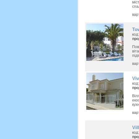
міс
спа
вар
To
код
пр
Пов
віт
під
вар
Viv
код
пр
Віл
екз
кух
вар
Vil
код
пр