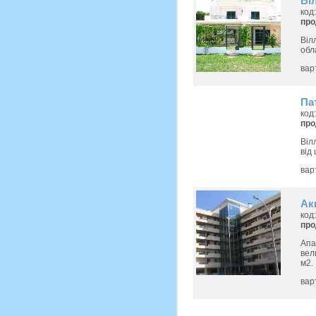
Ві
код
пр
Віл
обл
вар
Па
код
пр
Віл
від
вар
Ак
код
пр
Апа
вел
м2.
вар