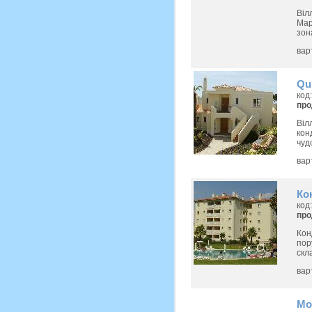
Віл
Мар
зон
вар
Qu
код
пр
Віл
кон
чуд
вар
Ко
код
пр
Кон
пор
скл
вар
Мо