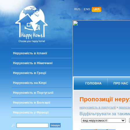
RUS
ENG
UKR
Нерухомість в Іспанії
Нерухомість в Німеччині
Нерухомість в Греції
Нерухомість на Кіпрі
ГОЛОВНА
ПРО НАС
Нерухомість в Португалії
Пропозиції неру
Нерухомість в Болгарії
нерухомість в португалії
›
пропози
Нерухомість у Франції
Відфільтрувати за такими