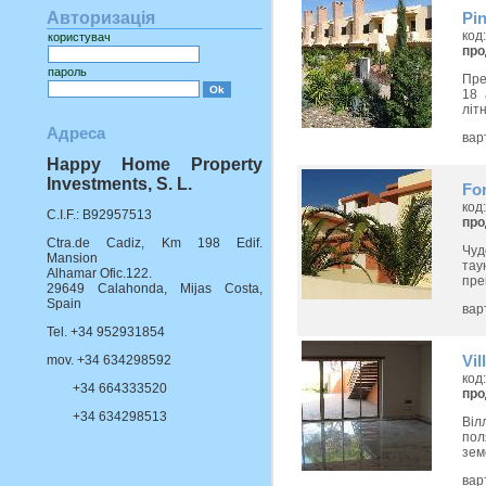
Авторизація
Pin
код
користувач
пр
пароль
Пре
18 
літн
Адреса
вар
Happy Home Property
Investments, S. L.
Fo
код
C.I.F.: B92957513
пр
Ctra.de Cadiz, Km 198 Edif.
Чуд
Mansion
тау
Alhamar Ofic.122.
пре
29649 Calahonda, Mijas Costa,
Spain
вар
Tel. +34 952931854
Vil
mov. +34 634298592
код
+34 664333520
пр
+34 634298513
Віл
пол
зем
вар