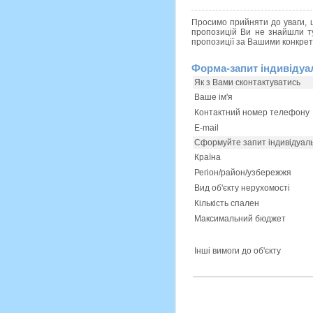
Просимо прийняти до уваги, щ
пропозицій Ви не знайшли ту
пропозиції за Вашими конкре
Форма-запит індивідуа
Як з Вами сконтактуватись
Ваше ім'я
Контактний номер телефону
E-mail
Сформуйте запит індивідуаль
Країна
Регіон/район/узбережжя
Вид об'єкту нерухомості
Кількість спален
Максимальний бюджет
Інші вимоги до об'єкту