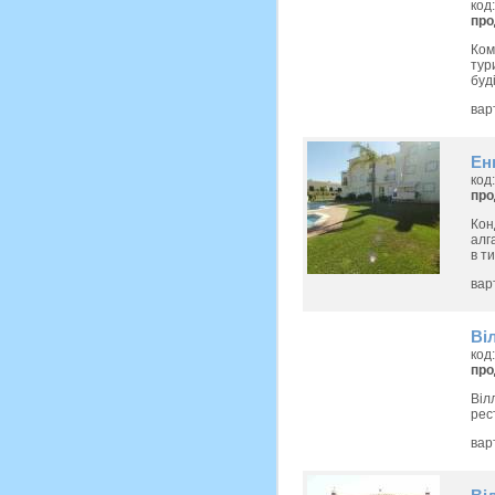
код
пр
Ком
тур
буд
вар
Ен
код
пр
Кон
алг
в т
вар
Ві
код
пр
Віл
рес
вар