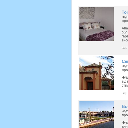
To
код
пр
Апа
обл
гар
висо
вар
Ce
код
пр
Чуд
від
сти
вар
Bo
код
пр
Чуд
для