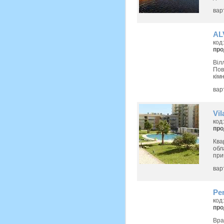
вар
AL
код
пр
Віл
Пов
кімн
вар
Vi
код
пр
Ква
обл
при
вар
Pe
код
пр
Вра